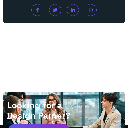
L
o
o
k
i
n
g
f
o
r
a
D
e
s
i
g
n
P
a
r
n
e
r
?